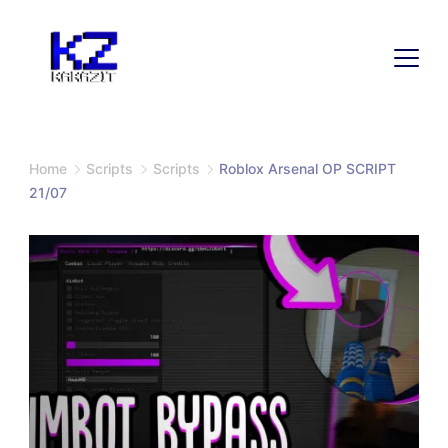
Home
Scripts
Scripts
Roblox Arsenal OP SCRIPT
21/07