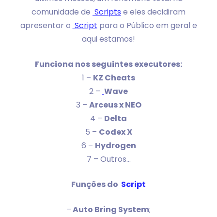
comunidade de
Scripts
e eles decidiram
apresentar o
Script
para o Público em geral e
aqui estamos!
Funciona nos seguintes executores:
1 –
KZ Cheats
2 –
Wave
3 –
Arceus x NEO
4 –
Delta
5 –
Codex X
6 –
Hydrogen
7 – Outros…
Funções do
Script
–
Auto Bring System
;