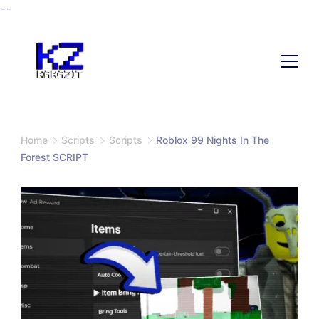
--
Home
Scripts
Scripts
Roblox 99 Nights In The
Forest SCRIPT