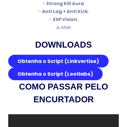
–
Strong Kill Aura
;
–
Anti Lag + Anti Kick
;
–
ESP Vision
;
& Mais
DOWNLOADS
Obtenha o Script (Linkvertise)
Obtenha o Script (Lootlabs)
COMO PASSAR PELO
ENCURTADOR