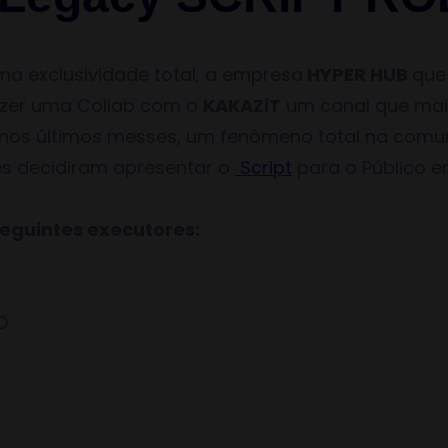
a exclusividade total, a empresa
HYPER HUB
que
azer uma Collab com o
KAKAZiT
um canal que mai
 nos últimos messes, um fenômeno total na com
es decidiram apresentar o
Script
para o Público e
eguintes executores:
O