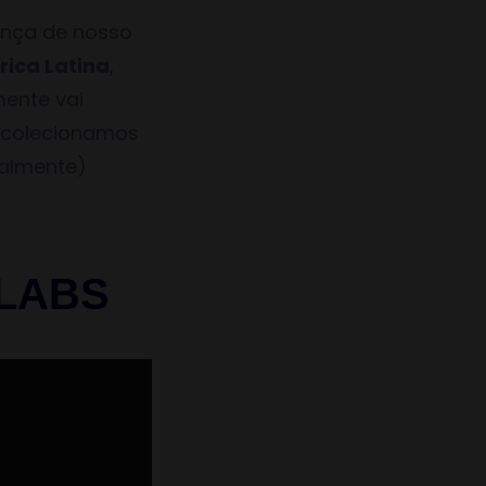
ança de nosso
ica Latina
,
ente vai
, colecionamos
almente)
LABS