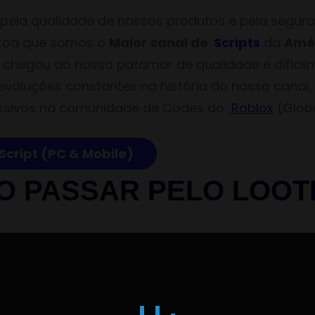
pela qualidade de nossos produtos e pela segur
 atoa que somos o
Maior canal de
Scripts
da
Amér
chegou ao nosso patamar de qualidade e dificilm
evoluções constantes na história do nosso canal
ssivos na comunidade de Codes do
Roblox
(Glob
Script (PC & Mobile)
O PASSAR PELO LOOT