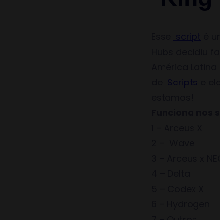
Esse
script
é um
Hubs decidiu f
América Latina
de
Scripts
e el
estamos!
Funciona nos s
1 – Arceus X
2 –
Wave
3 – Arceus x NE
4 – Delta
5 – Codex X
6 – Hydrogen
7 – Outros…