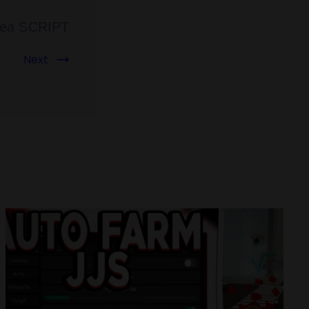
ea SCRIPT
Next