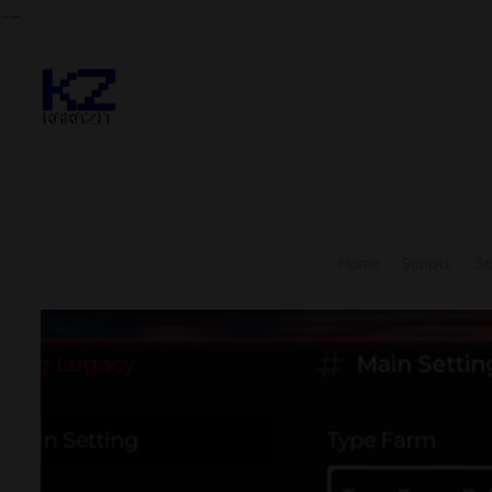
--
Home
Scripts
Sc