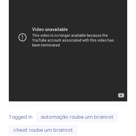
Tagged In
automação roube um brainrot
cheat roube um brainrot