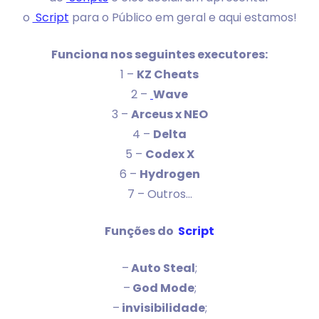
o
Script
para o Público em geral e aqui estamos!
Funciona nos seguintes executores:
1 –
KZ Cheats
2 –
Wave
3 –
Arceus x NEO
4 –
Delta
5 –
Codex X
6 –
Hydrogen
7 – Outros…
Funções do
Script
–
Auto Steal
;
–
God Mode
;
–
invisibilidade
;