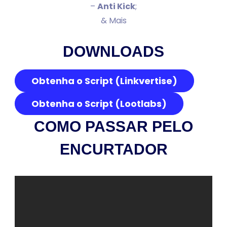
–
Anti Kick
;
& Mais
DOWNLOADS
Obtenha o Script (Linkvertise)
Obtenha o Script (Lootlabs)
COMO PASSAR PELO
ENCURTADOR