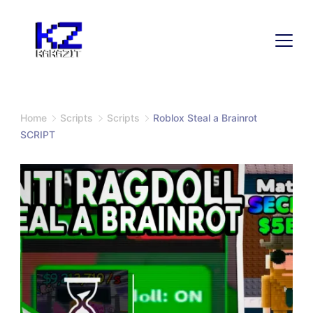
Home
Scripts
Scripts
Roblox Steal a Brainrot
SCRIPT