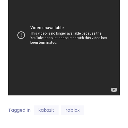
Tagged In
kakazit
roblox