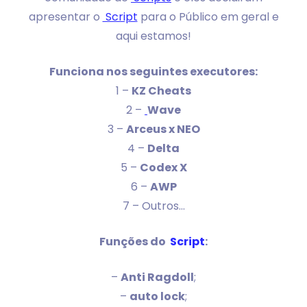
apresentar o
Script
para o Público em geral e
aqui estamos!
Funciona nos seguintes executores:
1 –
KZ Cheats
2 –
Wave
3 –
Arceus x NEO
4 –
Delta
5 –
Codex X
6 –
AWP
7 – Outros…
Funções do
Script
:
–
Anti Ragdoll
;
–
auto lock
;