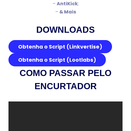
–
AntiKick
;
–
& Mais
DOWNLOADS
Obtenha o Script (Linkvertise)
Obtenha o Script (Lootlabs)
COMO PASSAR PELO
ENCURTADOR