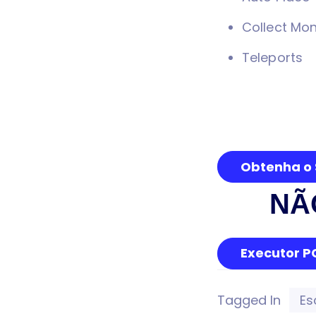
Collect Mo
Teleports
Obtenha o S
NÃ
Executor P
Tagged In
Es