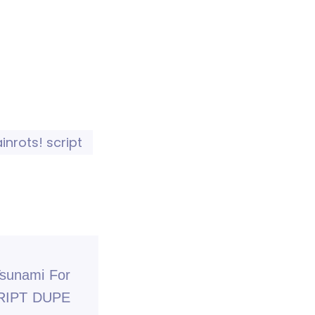
nrots! script
sunami For
CRIPT DUPE