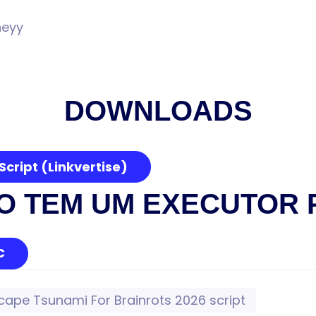
neyy
DOWNLOADS
cript (Linkvertise)
O TEM UM EXECUTOR 
C
cape Tsunami For Brainrots 2026 script