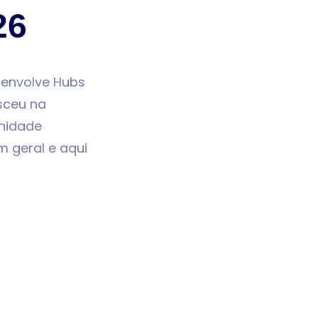
26
envolve Hubs
sceu na
unidade
m geral e aqui