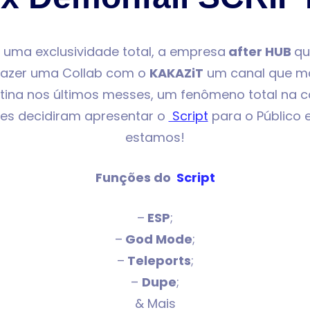
 uma exclusividade total, a empresa
after HUB
qu
fazer uma Collab com o
KAKAZiT
um canal que ma
tina nos últimos messes, um fenômeno total na
les decidiram apresentar o
Script
para o Público 
estamos!
Funções do
Script
–
ESP
;
–
God Mode
;
–
Teleports
;
–
Dupe
;
& Mais