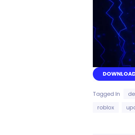
DOWNLOAD
Tagged In
de
roblox
upd