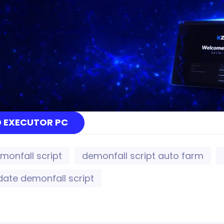
 EXECUTOR PC
monfall script
demonfall script auto farm
ate demonfall script