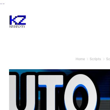
--
Home
Scripts
Sc