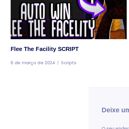
Flee The Facility SCRIPT
6 de março de 2024
Scripts
Deixe u
O seu ender