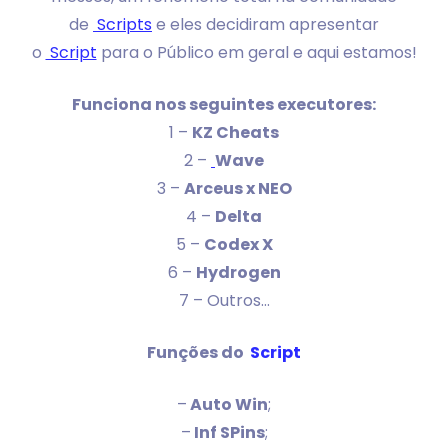
de
Scripts
e eles decidiram apresentar
o
Script
para o Público em geral e aqui estamos!
Funciona nos seguintes executores:
1 –
KZ Cheats
2 –
Wave
3 –
Arceus x NEO
4 –
Delta
5 –
Codex X
6 –
Hydrogen
7 – Outros…
Funções do
Script
–
Auto Win
;
–
Inf SPins
;