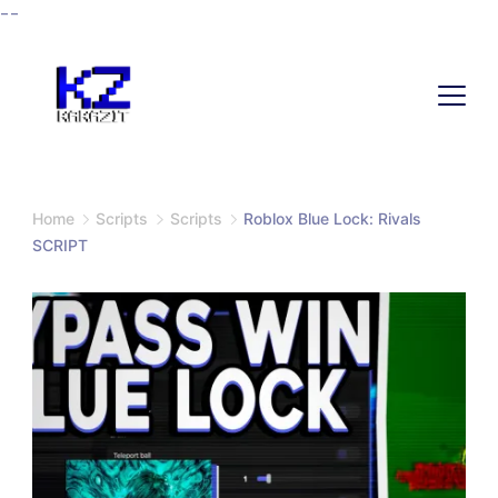
--
Home
Scripts
Scripts
Roblox Blue Lock: Rivals
SCRIPT