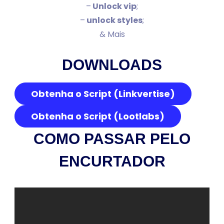
–
Unlock vip
;
–
unlock styles
;
& Mais
DOWNLOADS
Obtenha o Script (Linkvertise)
Obtenha o Script (Lootlabs)
COMO PASSAR PELO
ENCURTADOR