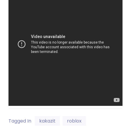
Tagged In
kakazit
roblox