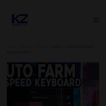
--
Home
Scripts
Scripts
Roblox +1 Speed Keyboard
Escape SCRIPT