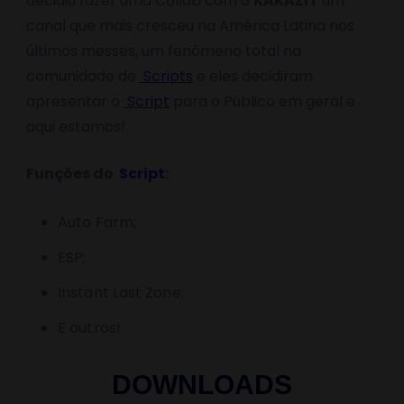
decidiu fazer uma Collab com o
KAKAZiT
um
canal que mais cresceu na América Latina nos
últimos messes, um fenômeno total na
comunidade de
Scripts
e eles decidiram
apresentar o
Script
para o Público em geral e
aqui estamos!
Funções do
Script
:
Auto Farm;
ESP;
Instant Last Zone;
E outros!
DOWNLOADS