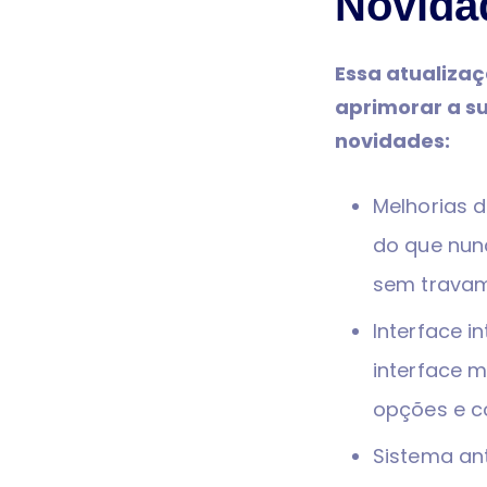
Novida
Essa atualizaç
aprimorar a su
novidades:
Melhorias d
do que nun
sem travam
Interface i
interface m
opções e c
Sistema ant