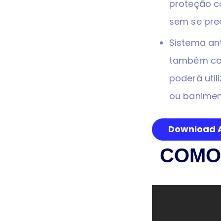
proteção co
sem se pre
Sistema ant
também con
poderá util
ou banimen
Download A
COMO