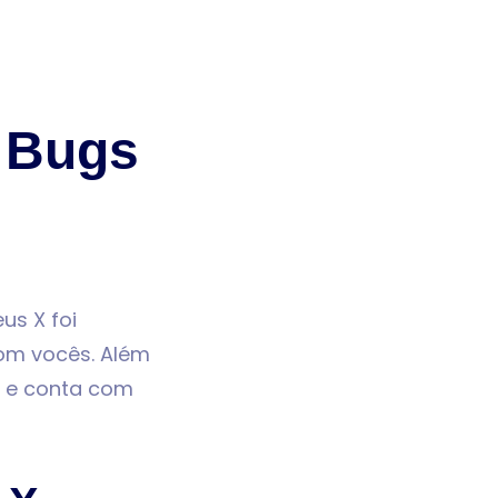
e Bugs
us X foi
com vocês. Além
a e conta com