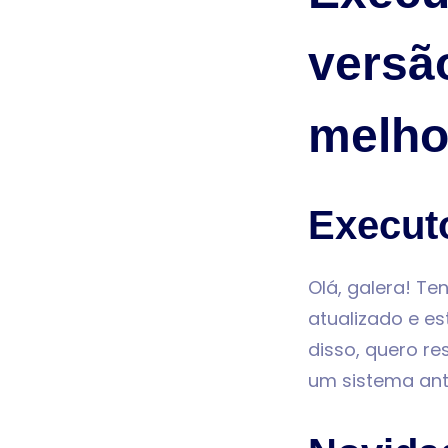
versã
melho
Execut
Olá, galera! Te
atualizado e e
disso, quero r
um sistema anti