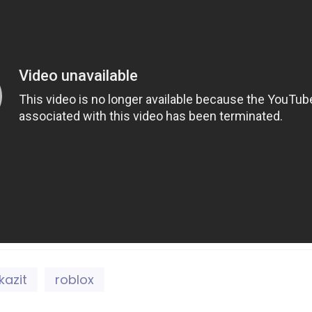
kazit
roblox