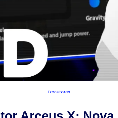
Executores
tor Arceus X: Nova